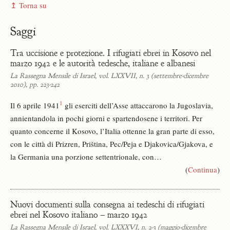
↥ Torna su
Saggi
Tra uccisione e protezione. I rifugiati ebrei in Kosovo nel
marzo 1942 e le autorità tedesche, italiane e albanesi
La Rassegna Mensile di Israel, vol. LXXVII, n. 3 (settembre-dicembre
2010), pp. 223-242
1
Il 6 aprile 1941
gli eserciti dell’Asse attaccarono la Jugoslavia,
annientandola in pochi giorni e spartendosene i territori. Per
quanto concerne il Kosovo, l’Italia ottenne la gran parte di esso,
con le città di Prizren, Priština, Pec/Peja e Djakovica/Gjakova, e
la Germania una porzione settentrionale, con…
(
Continua
)
Nuovi documenti sulla consegna ai tedeschi di rifugiati
ebrei nel Kosovo italiano – marzo 1942
La Rassegna Mensile di Israel, vol. LXXXVI, n. 2-3 (maggio-dicembre