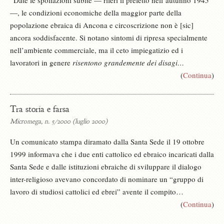
“Date le spoliazioni subite — riferì il prefetto nell’autunno 1945
—, le condizioni economiche della maggior parte della
popolazione ebraica di Ancona e circoscrizione non è [sic]
ancora soddisfacente. Si notano sintomi di ripresa specialmente
nell’ambiente commerciale, ma il ceto impiegatizio ed i
lavoratori in genere
risentono grandemente dei disagi…
(
Continua
)
Tra storia e farsa
Micromega, n. 5/2000 (luglio 2000)
Un comunicato stampa diramato dalla Santa Sede il 19 ottobre
1999 informava che i due enti cattolico ed ebraico incaricati dalla
Santa Sede e dalle istituzioni ebraiche di sviluppare il dialogo
inter-religioso avevano concordato di nominare un “gruppo di
lavoro di studiosi cattolici ed ebrei” avente il compito…
(
Continua
)