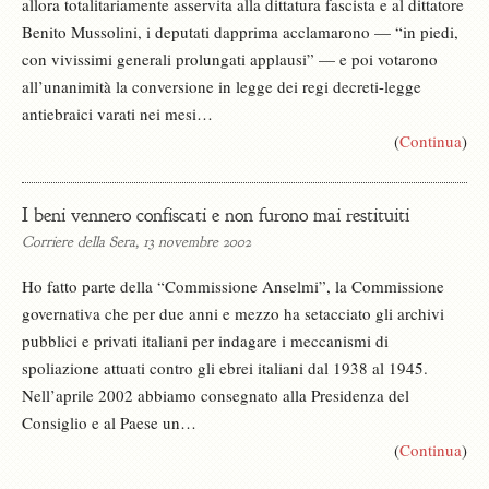
allora totalitariamente asservita alla dittatura fascista e al dittatore
Benito Mussolini, i deputati dapprima acclamarono — “in piedi,
con vivissimi generali prolungati applausi” — e poi votarono
all’unanimità la conversione in legge dei regi decreti-legge
antiebraici varati nei mesi…
(
Continua
)
I beni vennero confiscati e non furono mai restituiti
Corriere della Sera, 13 novembre 2002
Ho fatto parte della “Commissione Anselmi”, la Commissione
governativa che per due anni e mezzo ha setacciato gli archivi
pubblici e privati italiani per indagare i meccanismi di
spoliazione attuati contro gli ebrei italiani dal 1938 al 1945.
Nell’aprile 2002 abbiamo consegnato alla Presidenza del
Consiglio e al Paese un…
(
Continua
)