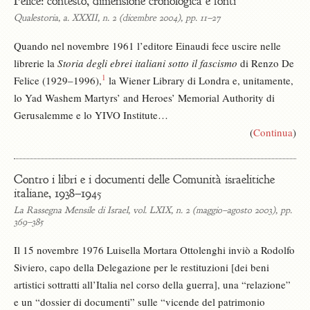
Felice: contesto, dimensione cronologica e fonti
Qualestoria, a. XXXII, n. 2 (dicembre 2004), pp. 11–27
Quando nel novembre 1961 l’editore Einaudi fece uscire nelle
librerie la
Storia degli ebrei italiani sotto il fascismo
di Renzo De
1
Felice (1929–1996),
la Wiener Library di Londra e, unitamente,
lo Yad Washem Martyrs’ and Heroes’ Memorial Authority di
Gerusalemme e lo YIVO Institute…
(
Continua
)
Contro i libri e i documenti delle Comunità israelitiche
italiane, 1938–1945
La Rassegna Mensile di Israel, vol. LXIX, n. 2 (maggio–agosto 2003), pp.
369–385
Il 15 novembre 1976 Luisella Mortara Ottolenghi inviò a Rodolfo
Siviero, capo della Delegazione per le restituzioni [dei beni
artistici sottratti all’Italia nel corso della guerra], una “relazione”
e un “dossier di documenti” sulle “vicende del patrimonio