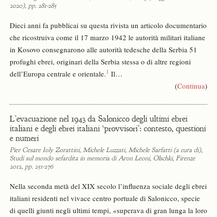
2020), pp. 281-285
Dieci anni fa pubblicai su questa rivista un articolo documentario
che ricostruiva come il 17 marzo 1942 le autorità militari italiane
in Kosovo consegnarono alle autorità tedesche della Serbia 51
profughi ebrei, originari della Serbia stessa o di altre regioni
1
dell’Europa centrale e orientale.
Il…
(
Continua
)
L’evacuazione nel 1943 da Salonicco degli ultimi ebrei
italiani e degli ebrei italiani ‘provvisori’: contesto, questioni
e numeri
Pier Cesare Ioly Zorattini, Michele Luzzati, Michele Sarfatti (a cura di),
Studi sul mondo sefardita in memoria di Aron Leoni, Olschki, Firenze
2012, pp. 251-276
Nella seconda metà del XIX secolo l’influenza sociale degli ebrei
italiani residenti nel vivace centro portuale di Salonicco, specie
di quelli giunti negli ultimi tempi, «superava di gran lunga la loro